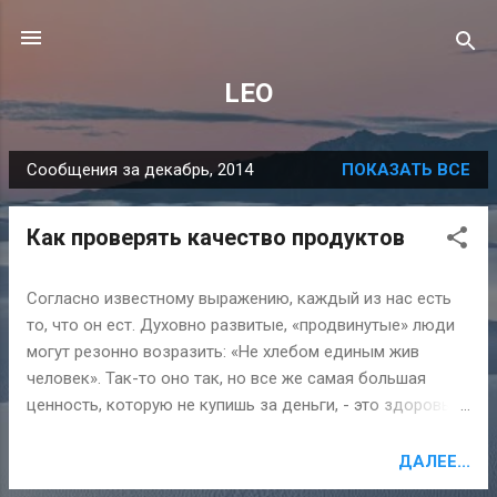
К основному контенту
LEO
Сообщения за декабрь, 2014
ПОКАЗАТЬ ВСЕ
С
о
Как проверять качество продуктов
о
б
щ
Согласно известному выражению, каждый из нас есть
то, что он ест. Духовно развитые, «продвинутые» люди
е
могут резонно возразить: «Не хлебом единым жив
н
человек». Так-то оно так, но все же самая большая
и
ценность, которую не купишь за деньги, - это здоровье,
я
и в этом плане важность качественных, полезных
продуктов питания невозможно переоценить. [[MORE]]
ДАЛЕЕ...
Разумеется, усомнившись в качестве пищи, вы можете