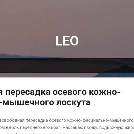
К основному контенту
LEO
 пересадка осевого кожно-
-мышечного лоскута
 Несвободная пересадка осевого кожно-фасциально-мышечного
ом вдоль переднего его края. Рассекают кожу, подкожную жир