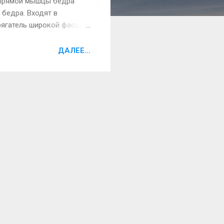
 прямой мышцы бедра
бедра. Входят в
ягатель широкой фасции
широкой фасции –
оникают в эту мышцу в
ДАЛЕЕ...
выделяют и мобилизуют
ной огибающей бедренную
стые ветв...