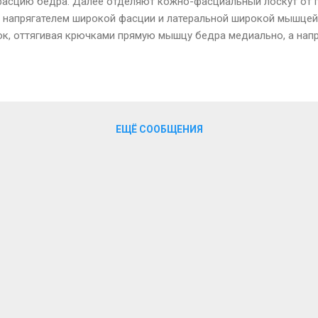
фасцию бедра. Далее отделяют кожно-фасциальный лоскут от
 напрягателем широкой фасции и латеральной широкой мышцей 
, оттягивая крючками прямую мышцу бедра медиально, а напр
одят в ране основной питающий сосудистый пучок напрягателя 
льной огибающей бедренную кость артерии и вены, которые пр
льнее верхней передней подвздошной ости. Указанные сосуды 
– 6 см до места их отхождения от основных стволов латераль
и этом находят, перевязывают и пересекают все боковые сосуди
ЕЩЁ СООБЩЕНИЯ