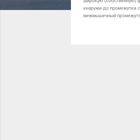
широкую (собственную) 
кнаружи до промежутка с
межмышечный промежуток
– латерально. Затем нах
восходящие ветви латера
зоне на 6 – 12 см диста
кнутри на протяжении 4 
кость артерии и вены. Пр