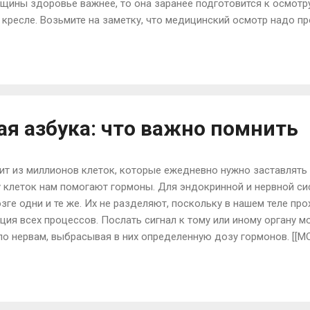
щины здоровье важнее, то она заранее подготовится к осмотру
 кресле. Возьмите на заметку, что медицинский осмотр надо п
но не во время ее. Результат может оказаться неверным, если
так как семенная жидкость, как и менструальные выделения, 
во женщин употребляют специальные средства интимной гигие
ную картину осмотра. Поэтому мы вам рекомендуем перед похо
другими вагинальными лекарствами. Когда женщина п...
я азбука: что важно помнить
ит из миллионов клеток, которые ежедневно нужно заставлять 
 клеток нам помогают гормоны. Для эндокринной и нервной си
ге одни и те же. Их не разделяют, поскольку в нашем теле пр
ция всех процессов. Послать сигнал к тому или иному органу 
по нервам, выбрасывая в них определенную дозу гормонов. [[MO
ов нашего организма — способность воздействовать на него в
з внутренней секреции не превышает ста граммов, а гормонов,
миллиграмма. И если в какой-то железе происходит гормональ
 Ухудшается ваш внешний вид и самочувствие. Чтобы этого не с