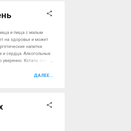
 три тип...
ень
 пища и пища с малым
ет на здоровье и может
ергетические напитки
х и сердца. Алкогольные
уверенно. Кстати, спирт
родившегося младенца. А
гетика равна 10 чашкам
ДАЛЕЕ...
 их употреблении
ялым и больным. 3.
х