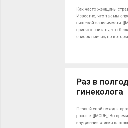
Как часто женщины страд
Известно, что так мы спр
пищевой зависимости. [[
принято считать, что бес
список причин, по котор
стресс, но и несбывшиеся
сладко помечтать! «Заеда
каждого свои, но со вре
времени!) они стираются 
поглощение пищи уже пре
Раз в полг
гинеколога
Первый свой поход к врач
раньше. [[MORE]] Во вре
внутренние стенки влага