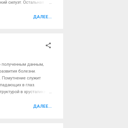
кий силуэт. Остальная
буквы «А», узкая с
имечание: длина юбки
ДАЛЕЕ...
середины икры – это не
к прост. Часто, в
о полученным данным,
развития болезни.
ь. Помутнение служит
опадающих в глаз.
руктурой в хрусталике. В
ину и эффективно
то помимо процессов
ДАЛЕЕ...
ие как диабет,
еных во главе с
обнаружи...