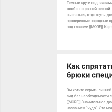
Темные круги под глазам
особенно ранней весной. 
выспаться, отдохнуть, д
проверенные народные ср
под глазами [[MORE]] Кар
масла. Сделать 2 компре
компрессы под глаза и о
температуры. Еще один в
пока остынет, разрезать 
большому количеству кали
Как спрятат
брюки спец
Вы хотите скрыть лишний 
вид без необходимости с
[[MORE]] Значительное до
названием "чудо". Эта мо