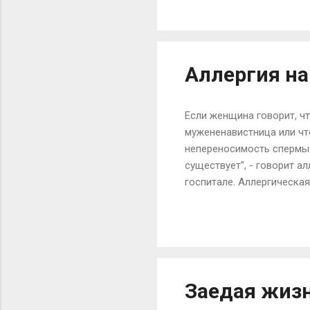
изменение может стать п
нет какого-либо окончат
отмечают, что головные б
Аллергия на
Если женщина говорит, чт
мужененавистница или что
непереносимость спермы. 
существует", - говорит 
госпитале. Аллергическа
непереносимость латекса
зудом, раздражением сли
волдыри. Причем на спер
"Как правило, симптомы п
дает себя знать спустя н
Заедая жиз