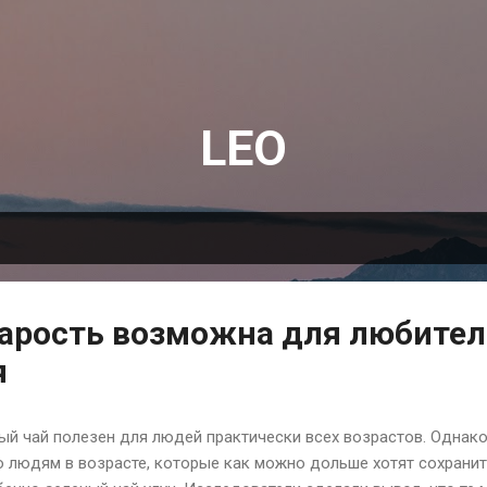
К основному контенту
LEO
тарость возможна для любите
я
ый чай полезен для людей практически всех возрастов. Однак
 людям в возрасте, которые как можно дольше хотят сохранит