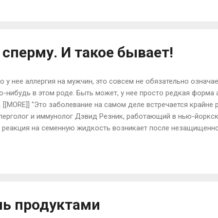
ричиной так называемых «выходных» мигреней. Несмотря на то,
ельного вывода по поводу связи между непогодой и мигренями, 
оли в это время значительно усиливаются. Колебания э...
 сперму. И такое бывает!
о у нее аллергия на мужчин, это совсем не обязательно означае
-нибудь в этом роде. Быть может, у нее просто редкая форма 
[[MORE]] "Это заболевание на самом деле встречается крайне р
аллерголог и иммунолог Дэвид Резник, работающий в нью-йорк
я реакция на семенную жидкость возникает после незащищенно
, тоже не сулящая ничего хорошего) и может проявляться отеч
зистой оболочки влагалища. В тяжелом случае у женщины поя
му одного партнера может быть эта реакция, а с другим окажет
роявляются в течение первых 30 мин. после физической близос
есколько часов или даже дне...
нь продуктами