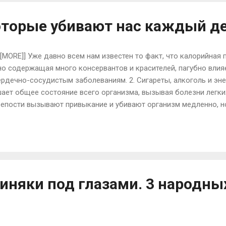
нализ крови на гормоны. У женщин в организме вырабатывается
оторые убивают нас каждый д
[[MORE]] Уже давно всем нам известен то факт, что калорийная
но содержащая много консервантов и красителей, пагубно влия
ердечно-сосудистым заболеваниям. 2. Сигареты, алкоголь и эн
ает общее состояние всего организма, вызывая болезни легки
репости вызывают привыкание и убивают организм медленно, но 
нское молоко ребенку, что влечет за собой спаивание еще не 
водитель говорит, что ничего хорошего в них нет. 1 банка энер
о кофе. К тому же они вызывают привыкание и при постоянном
 последствия в организме и человек со временем становится в
 – один из сильнейших врагов здоровья. ...
синяки под глазами. 3 народны