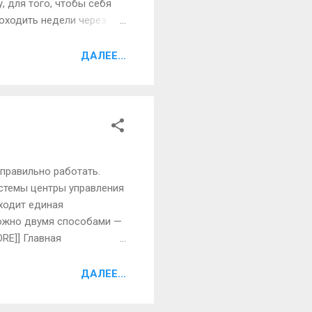
, для того, чтобы себя
роходить недели через
 перед осмотром женщина
мешают исследованиям
ДАЛЕЕ...
ны, которые тоже
дом к врачу три дня не
правильно работать.
стемы центры управления
оходит единая
можно двумя способами —
RE]] Главная
 небольших
 которые они выделяют —
ДАЛЕЕ...
ный сбой, от этого
лучилось, необходимо