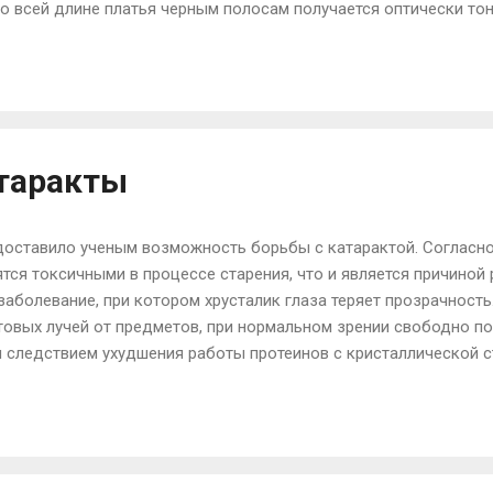
о всей длине платья черным полосам получается оптически тон
, в оттенках белого, кремового или розового цвета. Юбка форма 
ута в нижней части, оптически удлиняет ваши ноги. Важное пр
. Ни при каких обстоятельствах вы не должны носить юбки до 
оги, но полнит их. Если говорить о брюках, то этот вопрос не та
ам мы имеем полную ф...
таракты
доставило ученым возможность борьбы с катарактой. Согласн
ся токсичными в процессе старения, что и является причиной 
 заболевание, при котором хрусталик глаза теряет прозрачност
етовых лучей от предметов, при нормальном зрении свободно п
 следствием ухудшения работы протеинов с кристаллической ст
нные белки позволяют передавать в мозг четкую и яркую карт
сквозь человеческий глаз свет, пишет . Ученые утверждают, ч
боты данной схемы могут вносить вклад также заболевания, так
олетовому излучению и прием некоторых препаратов. Группа уч
(Krishna Sharma) сравнили хрусталики человеческого глаза и 