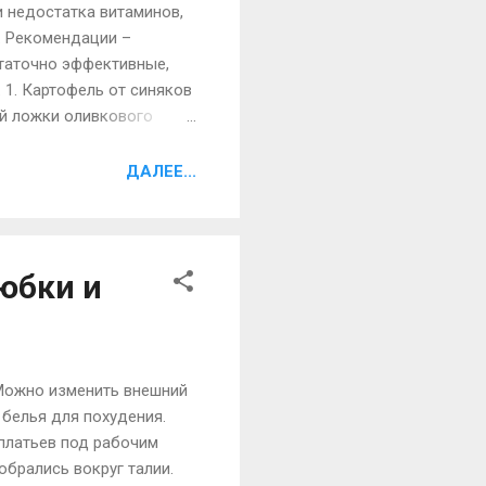
и недостатка витаминов,
а. Рекомендации –
статочно эффективные,
1. Картофель от синяков
ной ложки оливкового
арлю. Положить
офеля водой комнатной
ДАЛЕЕ...
о готовности. Подождать
офель, благодаря
юбки и
. Можно изменить внешний
 белья для похудения.
 платьев под рабочим
обрались вокруг талии.