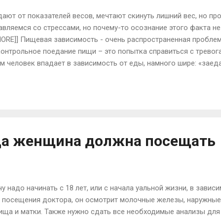
ают от показателей весов, мечтают скинуть лишний вес, но п
авляемся со стрессами, но почему-то осознание этого факта не
MORE]] Пищевая зависимость - очень распространенная проблем
контрольное поедание пищи – это попытка справиться с тревог
ым человек впадает в зависимость от еды, намного шире: «заед
 мечты, нереализованные планы, ведь за тарелкой чего-нибудь
ют» обиды, неуверенность в себе. «Заедают» скуку, жуя от неч
менем (а ведь чтобы набрать лишний вес килограмм от десяти 
из памяти. Попробуйте вспомнить, когда и почему впали в пищ
вратилось в привычку, подобную курению ...
ода женщина должна посещать
у надо начинать с 18 лет, или с начала уальной жизни, в зависи
мя посещения доктора, он осмотрит молочные железы, наружные
лища и матки. Также нужно сдать все необходимые анализы для