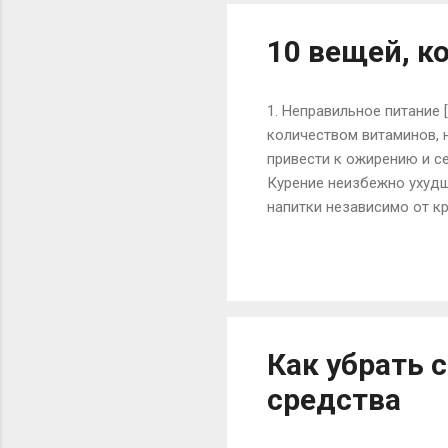
каждые полгода сдавать а
10 вещей, к
1. Неправильное питание 
количеством витаминов, 
привести к ожирению и с
Курение неизбежно ухудш
напитки независимо от к
передается через матери
про энергетики сам произ
выпитого залпом крепког
происходят не изменимые
Недосыпание Недосыпание
Как убрать 
средства