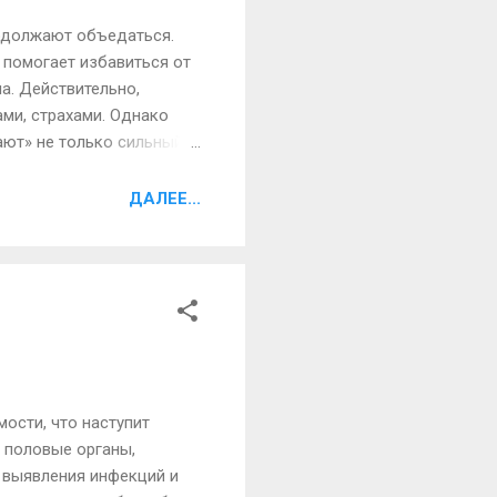
родолжают объедаться.
 помогает избавиться от
а. Действительно,
ами, страхами. Однако
ают» не только сильный
 вкусненького, так
его делать. Мотивы у
ДАЛЕЕ...
и более нужно немало
евое рабство? С годами
мости, что наступит
 половые органы,
 выявления инфекций и