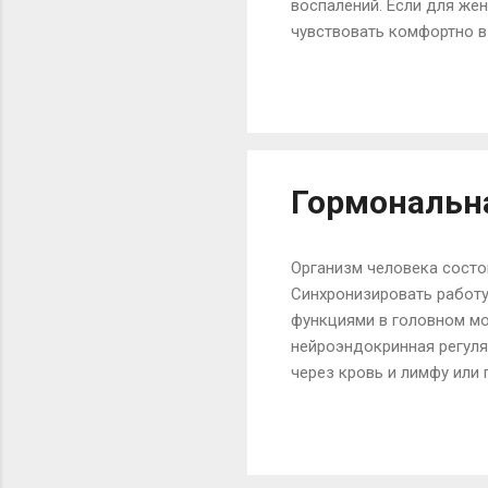
воспалений. Если для жен
чувствовать комфортно в
две после менструации, 
имела половой контакт, 
мазка. Большое количест
способны исказить реаль
пользоваться кремами и 
Гормональна
Организм человека состо
Синхронизировать работу
функциями в головном моз
нейроэндокринная регуля
через кровь и лимфу или 
особенность всех гормон
концентрациях. Вес желе
десятитысячными долями 
страдает весь организм.