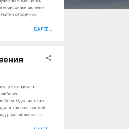
 мужчины и женщины,
 игнорировали зеленый
развития сердечных
как передает Интернет-
, кофе, также выступает
ДАЛЕЕ...
акже зеленый чай может
но выводит из него все
вения
ать в этот момент —
 наиболее
е боли. Одна из таких
одит к так называемой
иод расслабления после
изма повышает уровень
окоя. Это химическое