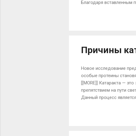
Благодаря вставленным п
часть ткани, как правило
высокой талией и распахн
должна достигать колена
только укорачивает ваши н
дополнение к полным ног
Причины ка
Новое исследование пре
особые протеины становят
[[MORE]] Катаракта — это
препятствием на пути св
Данный процесс является
нормальном состоянии да
транслируют проходящий 
старения в нарушение ра
подверженность ультрафи
доктором Кришной Шармой 