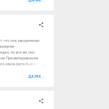
ДАЛЕЕ...
 что в настоящее время
тем не менее, многие
т, что она закоренелая
аллергии -
едко, но все же оно
ском Пресвитерианском
го секса (хотя бывает и
ностью, покраснением,
вляется сыпь или даже
ДАЛЕЕ...
ся полная совместимость.
ти, но иногда аллергия