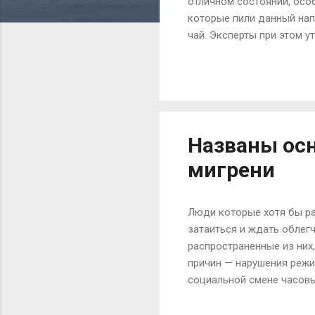
отличном состоянии, осо
которые пили данный нап
чай. Эксперты при этом у
заболеваний, результатом
издание для девушек и же
полезным. Оно на четвер
помочь отказаться от паг
токсины и шлаки. В нем о
Названы ос
мигрени
Люди которые хотя бы ра
затаиться и ждать облегч
распространенные из них
причин — нарушения режи
социальной смене часовы
стресса, также является
различных химических ве