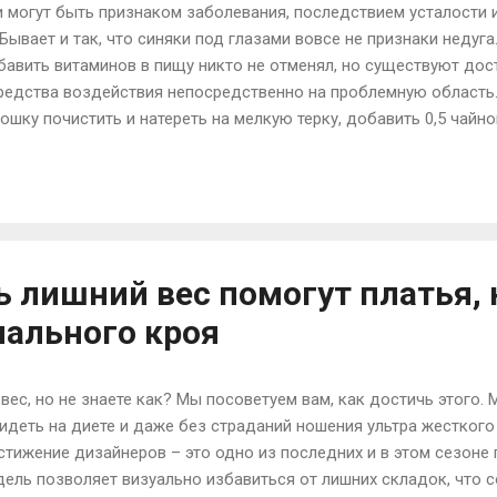
и могут быть признаком заболевания, последствием усталости 
Бывает и так, что синяки под глазами вовсе не признаки недуг
обавить витаминов в пищу никто не отменял, но существуют до
едства воздействия непосредственно на проблемную область. 
тошку почистить и натереть на мелкую терку, добавить 0,5 чай
сса – завернуть по 1 столовой ложке картофельной массы в м
ставить на 20-30 минут. После процедуры смыть следы от карт
ариант картофельной маски: отварить картофель «в мундире» д
пополам и приложить на область под глазами на полчаса. Карт
я в нем, помогает тонизировать нежную кожу под ...
ь лишний вес помогут платья, 
иального кроя
вес, но не знаете как? Мы посоветуем вам, как достичь этого
идеть на диете и даже без страданий ношения ультра жесткого
стижение дизайнеров – это одно из последних и в этом сезоне
дель позволяет визуально избавиться от лишних складок, что с