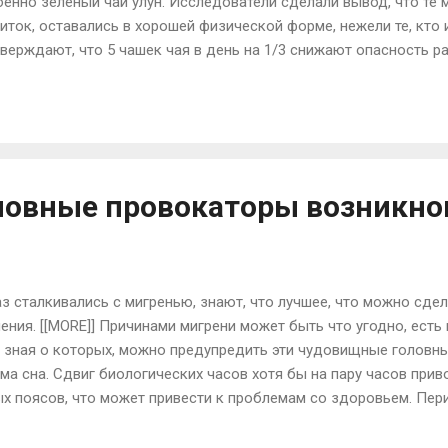
бенно зеленый чай улун. Исследователи сделали вывод, что те
иток, оставались в хорошей физической форме, нежели те, кто
тверждают, что 5 чашек чая в день на 1/3 снижают опасность 
 которых могут стать другие болезни или даже инвалидность, 
нщин от 14 до 35 лет [[MORE]] По мнению американских ученых
ть снижает опасность возникновения проблем со здоровьем. Т
убной привычки курения. Такой чай очищает организм, прекрас
тмечен высокий уровень полифенолов, котор...
новные провокаторы возникно
з сталкивались с мигренью, знают, что лучшее, что можно сдел
ения. [[MORE]] Причинами мигрени может быть что угодно, есть
, зная о которых, можно предупредить эти чудовищные головны
ма сна. Сдвиг биологических часов хотя бы на пару часов прив
х поясов, что может привести к проблемам со здоровьем. Пер
 провоцирующим фактором мигрени. Стрессовая реакция орган
ществ, активность которых значительно ослабевает в период п