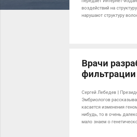
передает Интернет-издан
воздействий на структуру
нарушают структуру воло
волос и кожи являются не
внешнего вида. Истончени
признаком недостатка вит
состоящий из живых клет
нуждаются в питании, одн
Врачи разра
фильтрации
Сергей Лебедев | Презид
Эмбриологов рассказывае
касается изменения геном
нибудь, то в очень дале
мало знаем о генетическо
есть большие вопросы. В
говорить о вмешательстве