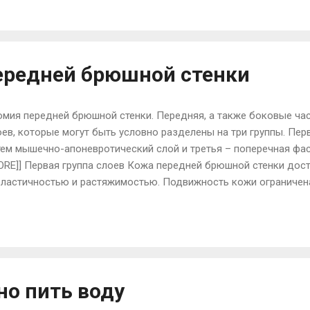
на предмет их жизнеспособности и генетических патологий, то 
правда, используется достаточно редко ввиду ее технической 
я ПГД или ПГС (предимплантационная ген...
ередней брюшной стенки
омия передней брюшной стенки. Передняя, а также боковые ча
ев, которые могут быть условно разделены на три группы. Перв
тем мышечно-апоневротический слой и третья – поперечная ф
MORE]] Первая группа слоев Кожа передней брюшной стенки дост
эластичностью и растяжимостью. Подвижность кожи ограничена
х областей. Растяжимость кожи живота значительна. Известно,
лоном может увеличиваться более чем на четверть (на 25%), о
 повреждению дермы и нарушению сосудистой сети. Поверхнос
т слои подкожной клетчатки и состоит из двух листков: поверх
поверхностного слоя подкожно-жировой клетчатки характерна...
о пить воду