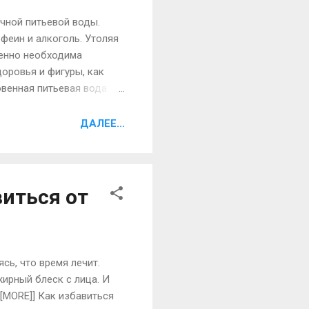
чной питьевой воды.
феин и алкоголь. Утоляя
ненно необходима
доровья и фигуры, как
овенная питьевая вода:
 на косметические
 дешевое и эффективное
ДАЛЕЕ...
ок, изнутри увлажняет
ы Вода способствует
виться от
сь, что время лечит.
ирный блеск с лица. И
[MORE]] Как избавиться