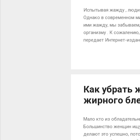
Испытывая жажду , люди 
Однако в современном ми
ими жажду, мы забываем,
организму . К сожалению,
передает Интернет-издани
Омолаживает и улучшает
средства для ухода за к
средство. Каждодневное 
кожу, предотвращает сух
выведению токсинов из пи
Как убрать 
жирного бл
Мало кто из обладательн
Большинство женщин ищут
делают это успешно, пот