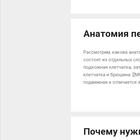
исследования эмбрионов 
существует уже сейчас, 
стоимости. Она называетс
Анатомия п
Рассмотрим, какова анат
состоят из отдельных сло
подкожная клетчатка, за
клетчатка и брюшина. [[
подвижная и отличается 
в нижних отделах паховы
мечевидным отростком и 
кожного лоскута ведет к
брюшной стенки разделяе
(фасция Томпсона). Для 
Почему нужн