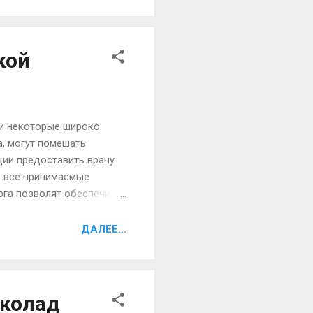
з сахара. 11-00 – 10 – 15
 нежирного творога. 17-00
кой
 и некоторые широко
а, могут помешать
ции предоставить врачу
ь все принимаемые
рга позволят обеспечить
ластической операции.
рства, сообщите об этом
ДАЛЕЕ...
еской хирургией.
епта Аспирин, ибупрофен
околад