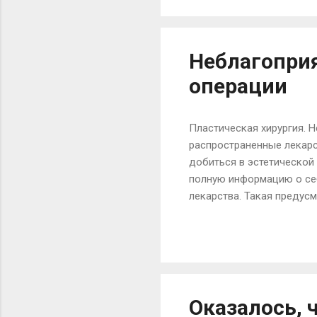
чернослива. 21-00 – 1ст. 
шт. сухофруктов. 13-00 –
– 200 мл. овощного супа. 
Неблагопри
операции
Пластическая хирургия. 
распространенные лекарс
добиться в эстетической
полную информацию о себ
лекарства. Такая предус
наилучший из возможных 
Лекарства, отпускаемые 
пластическому хирургу. 
Неблагоприятные факторы
и другие противовоспали
Оказалось, 