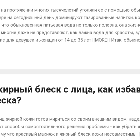
на протяжении многих тысячелетий утоляли ее с помощью обы
ре на сегодняшний день доминируют газированные напитки, ко
 что обыкновенная питьевая вода не только полезна, она жиз
 многие даже не представляют, как важна вода для красоты, з
е для девушек и женщин от 14 до 35 лет [[MORE]] Итак, обыкн
 кожу Следящие за собой женщины расходуют целые состояния
ожей тела и лица, но часто абсолютно игнорируют воду - самое
употребление питьевой воды улучшает жизнедеятельность клет
ость, повышает ее эластичность. Выводит из организма токсин
щеварительного тракта. Известно, что почки являются ес...
жирный блеск с лица, как изба
еска?
иц жирной кожи готов мириться со своим внешним видом, надея
 способы самостоятельного решения проблемы - как убрать ж
ому что красивый макияж и жирный блеск кожи несовместимы. [