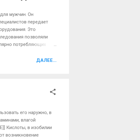
для мужчин. Он
специалистов передает
борудования. Это
следования позволяли
гулярно потребляющих
Как оказалось,
 его компоненты
ДАЛЕЕ...
м, и снимается
т после употребления
ект - краткосро...
льзовать его наружно, в
аминами, влагой
E]] Кислоты, в изобилии
ют возникновение