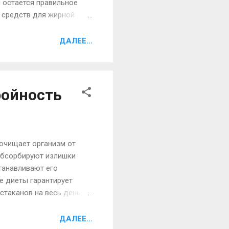
и остается правильное
 средств для жирной
тивовоспалительные
бя, что питание кожи и
ДАЛЕЕ...
льных желез, но это не
ожи так похожи на гели и
ройность
 очищает организм от
 абсорбируют излишки
танавливают его
е диеты гарантирует
стаканов на весь день.
гр. обезжиренного творога.
0 – 10 шт. кураги или
ДАЛЕЕ...