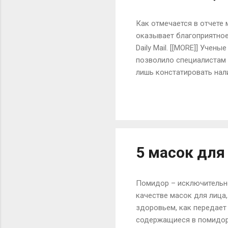
Как отмечается в отчете
оказывает благоприятное
Daily Mail. [[MORE]] Уче
позволило специалистам 
лишь констатировать нал
шоколад, более здоровое
наибольшее преимущество
предотвращают появление
значительная доля нагру
шоколада. Он сохраняется
5 масок для
Помидор – исключительно 
качестве масок для лица
здоровьем, как передает 
содержащиеся в помидора