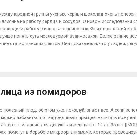
 международной группы ученых, черный шоколад очень полезен 
 влияние на работу сердца и сосудов. О новом исследовании 
ные проводили работу с использованием новейших технологий и о
лучше понять суть исследуемой взаимосвязи. Более ранние ис
ичие статистических фактов. Они показывали, что у людей, ре
 сердце. Новые исследования произвели комплексный анализ. 
 в употреблении шоколада заключается в том, что отдельные
 тромбов. При этом улучшается проходимость крови по сосуда
зки с сердца. Такой эффект проявляется через пятнадцать мину
 в течение двух часов, затем постепенно исчезает. Конечно, эфф
 лица из помидоров
полезный плод, об этом уже, пожалуй, знают все. А если испо
, можно избавиться от надоедливых прыщей, напитать кожу вит
Интернет-издание для девушек и женщин от 14 до 35 лет [[MOR
х, помогут в борьбе с микроорганизмами, которые провоциру