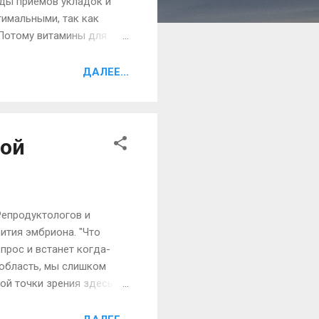
иды приемов укладок и
тимальными, так как
 Потому витамины для
асоты и привлекательного
 все это является
ДАЛЕЕ...
меет мозговой слой,
 чешуйки. Они не
ной
Репродуктологов и
ития эмбриона. "Что
опрос и встанет когда-
 область, мы слишком
кой точки зрения здесь
 и медицины в частности
же говорить про