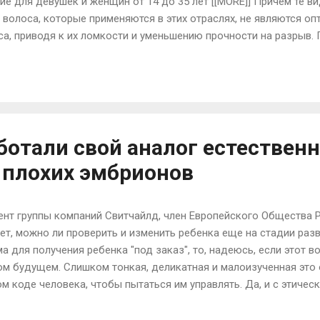
ие для девушек и женщин от 14 до 35 лет [[MORE]] Причем те в
 волоса, которые применяются в этих отраслях, не являются оп
са, приводя к их ломкости и уменьшению прочности на разрыв.
обходимостью, ведь забота об этих структурах – это залог кр
е волоса, раздвоение кончиков, а также слабость и ломкость –
аминов в их структуре. Стоит изначально сказать, что волос и
ок, и корковый, клетки которого представляют собой отмершие
ако их прочность нужно повышать. По мере роста ...
ботали свой аналог естествен
 плохих эмбрионов
ент группы компаний Свитчайлд, член Европейского Общества 
т, можно ли проверить и изменить ребенка еще на стадии разв
а для получения ребенка "под заказ", то, надеюсь, если этот в
ком будущем. Слишком тонкая, деликатная и малоизученная это
м коде человека, чтобы пытаться им управлять. Да, и с этичес
 любом случае, на существующем этапе развития науки вообще
 в генетический код человека преждевременно. [[MORE]] Если 