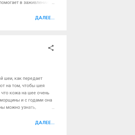
помогает в заживлении
 Ликопен, витамины Е, С и
азанными
ДАЛЕЕ...
спелые красные
лить. 1. Помидор
олока. ...
й шеи, как передает
ют на том, чтобы шея
, что кожа на шее очень
 морщины и с годами она
ны можно узнать,
что ухаживать за кожей
 можно уже прибегать к
ДАЛЕЕ...
 в следствие принесет