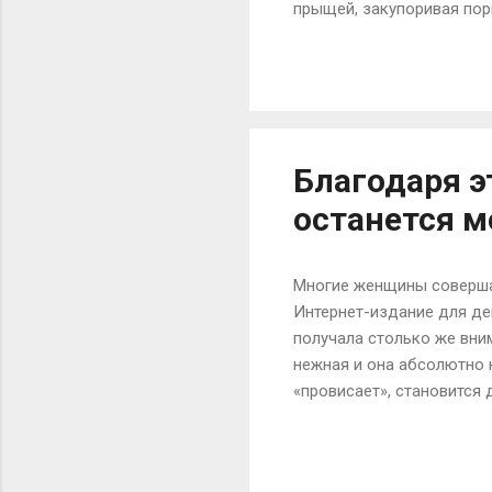
прыщей, закупоривая пор
ран. Кроме того, он спос
другие – все это активн
антиоксидантными свойст
помидоры без признаков 
измельчите в блендере, д
Благодаря э
останется 
Многие женщины совершаю
Интернет-издание для де
получала столько же вним
нежная и она абсолютно 
«провисает», становится
взглянув на ее шею, ведь
не шее следует с молодо
различным омолаживающим