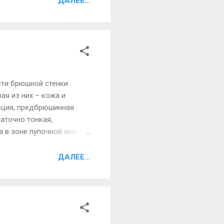
ДАЛЕЕ...
эта технология
сложности и высокой
сти брюшной стенки
ая из них – кожа и
асция, предбрюшинная
аточно тонкая,
 в зоне пупочной ямки и
 что расстояние между
днако перерастяжение
ДАЛЕЕ...
тная фасция передней
ностного и глубокого