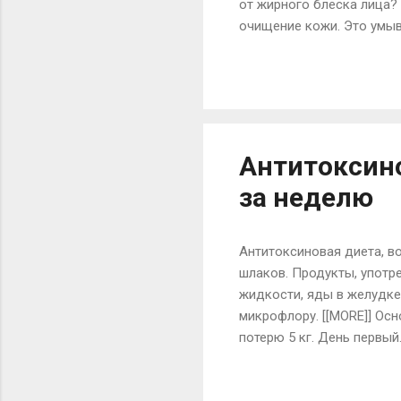
от жирного блеска лица? 
очищение кожи. Это умы
кожи. В виду обычных пр
вещества. 2. Второе прав
увлажнение - понятия раз
значит, что вашей коже 
бальзамы, и так не похожи
Антитоксин
за неделю
Антитоксиновая диета, в
шлаков. Продукты, употр
жидкости, яды в желудке
микрофлору. [[MORE]] Ос
потерю 5 кг. День первый
День второй. 9-00 – Кофе 
15-00 – Овощной салат с р