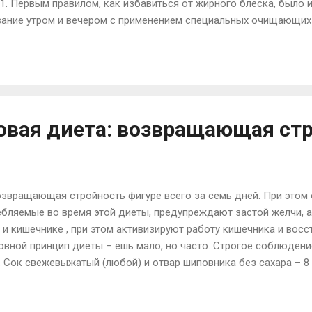
1. Первым правилом, как избавиться от жирного блеска, было 
вание утром и вечером с применением специальных очищающих
облем жирной кожи такие средства часто имеют в составе про
ило - увлажнение кожи. Да, крем. Уясните раз и навсегда для се
ные. Достаточное питание и защиту вашей коже дает работа са
хватает влаги. Именно поэтому увлажняющие крема для жирной к
 на густой крем. 3. Третье правило ухо...
овая диета: возвращающая ст
озвращающая стройность фигуре всего за семь дней. При этом
ебляемые во время этой диеты, предупреждают застой желчи,
 и кишечнике , при этом активизируют работу кишечника и восс
новной принцип диеты – ешь мало, но часто. Строгое соблюдени
. Сок свежевыжатый (любой) и отвар шиповника без сахара – 8 
или чай без сахара. 11-00 – 100гр. отварного риса. 13-00 – 100
астительным маслом. 17-00 – 100 – 150 гр. отварной рыбы. 19-0