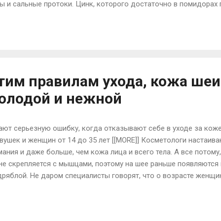
ы и сальные протоки. Цинк, которого достаточно в помидорах 
обствует росту волос, при нанесении на них маски из помидоров.
о учувствует в обменных процессах эпидермиса и обладает док
вами. Для масок косметологи советуют использовать только 
порчи. Для приготовления масок кожуру с помидора лучше уда
обавьте 1 чайную ложку оливкового масла и 1 столовую ложку м
тим правилам ухода, кожа шеи
молодой и нежной
т серьезную ошибку, когда отказывают себе в уходе за коже
вушек и женщин от 14 до 35 лет [[MORE]] Косметологи настаива
ания и даже больше, чем кожа лица и всего тела. А все потому
не скрепляется с мышцами, поэтому на шее раньше появляются
 дряблой. Не даром специалисты говорят, что о возрасте женщи
 там уже года оставили свои отпечатки. Эксперты утверждают, 
сти, как только девушка перешагнет двадцатилетний возраст —
 процедурам для шеи, которые должны войти в привычку, что