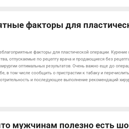
обезжиренного кефира. День третий. 9-00 – Сок, кофе или чай бе
 Салат из овощей и 200 мл. овощного супа. 15-00 – Запеканка из
19-00 – Отварная...
ятные факторы для пластичес
Неблагоприятные факторы для пластической операции. Курение
тва, отпускаемые по рецепту врача и продающиеся без рецепт
 хирургии оптимальных результатов. Очень важно еще до опера
е, в том числе сообщить о пристрастии к табаку и перечислит
мотрительность и последующее выполнение рекомендаций хиру
результатов. [[MORE]] Курение Неблагоприятные факторы для п
по рецепту врача Если вы принимаете прописанные врачом лека
Некоторые медикаментозные препараты несовместимы с пластич
 для пластической операции. Лекарства, отпускаемые без рец
тельные средства повышают риск кровотечения в проце...
что мужчинам полезно есть ш