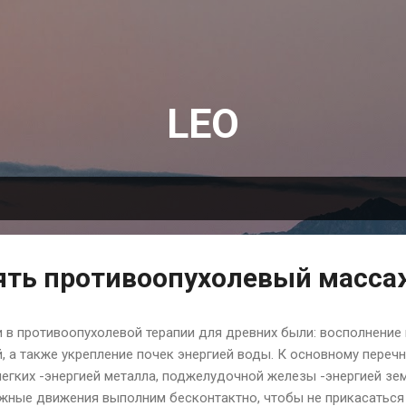
К основному контенту
LEO
ять противоопухолевый масса
в противоопухолевой терапии для древних были: восполнение 
, а также укрепление почек энергией воды. К основному переч
легких -энергией металла, поджелудочной железы -энергией зем
ажные движения выполним бесконтактно, чтобы не прикасатьс