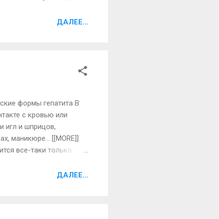
 транспортируется вглубь
лично увлажняет кожу,
ДАЛЕЕ...
тановится сияющим,
проникновению вредного
еские формы гепатита В
нтакте с кровью или
 игл и шприцов,
ах, маникюре… [[MORE]]
ится все-таки только
ый контакт — это
анного, например, на
ДАЛЕЕ...
сохраняется в сухом
иния очень важна. Что