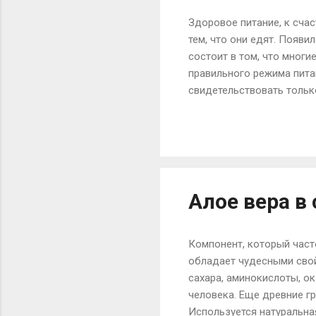
Здоровое питание, к сча
тем, что они едят. Появи
состоит в том, что мног
правильного режима питан
свидетельствовать тольк
популярных тенденций в 
которые называют себя с
свою энергию и попросту
за того, что не уделяют 
опрометчиво выбрали. Вы
Алое вера в
Компонент, который часто
обладает чудесными свой
сахара, аминокислоты, о
человека. Еще древние г
Используется натуральная