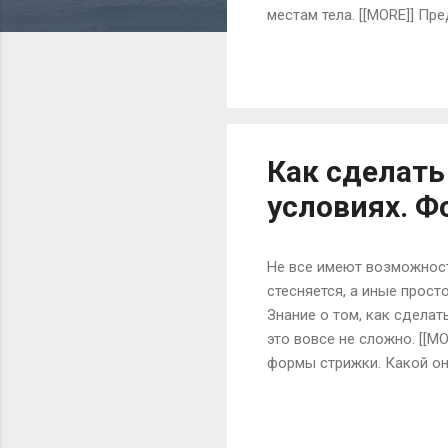
местам тела. [[MORE]] П
Количество движений (1-3
сидя на стуле или лежа. 
сделать основные: «три г
цветом».Важный момент в
энергии. Поэтому основно
Как сделат
условиях. Ф
Не все имеют возможност
стесняется, а иные прост
Знание о том, как сделат
это вовсе не сложно. [[M
формы стрижки. Какой он
стрижку Сегодня существ
сможет выбрать то, что н
Используются такие метод