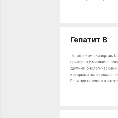
аллантоин, который оказ
кожи, попутно доставляя 
восстанавливая в дермал
приобретает естественную
ультрафиолетового воздей
Гепатит B
По оценкам экспертов, б
примерно у миллиона росс
другими биологическими 
которыми пользовался ин
Если при половом контак
каждый четвертый, то в 
заражение. Вирус ВИЧ пог
полотенце — это просто г
состоянии 60 лет!, пишет
делать, куда бежать, где 