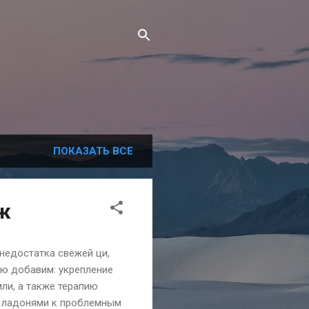
ПОКАЗАТЬ ВСЕ
ж
недостатка свежей ци,
ню добавим: укрепление
ли, а также терапию
я ладонями к проблемным