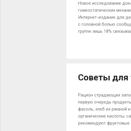
Новое исследование дока
гомеостатических механи
Интернет-издание для де
с головной болью сообщи
группе лишь 18% связыва
сильнее обычных. Приме
Джейсон C. Онга, доктор
исследовала сон в качес
пациентов с головной бол
образом, закрепляя бессо
Советы для 
Рацион страдающих запор
первую очередь продукты,
фасоль, хлеб из ржаной 
органические кислоты, са
рекомендуют фруктовые и
Усиливают перистальтику