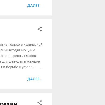
 простоквашу,
ДАЛЕЕ...
5-7 штук чернослива,
рах специальная смесь.
...
я не только в кулинарной
специй входят мощные
ко проверенных масок
ие для девушек и женщин
т в борьбе с угревой
, содержащиеся в
торыми научными
ДАЛЕЕ...
 и 1 ч. ложку густой
рязнений, равномерно
томии