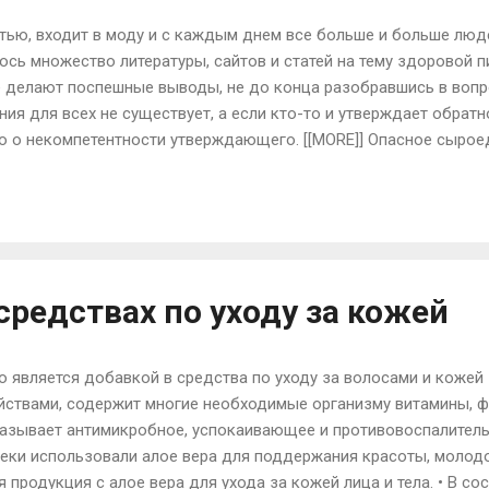
стью, входит в моду и с каждым днем все больше и больше лю
лось множество литературы, сайтов и статей на тему здоровой 
ие делают поспешные выводы, не до конца разобравшись в вопр
ия для всех не существует, а если кто-то и утверждает обратн
о о некомпетентности утверждающего. [[MORE]] Опасное сырое
последнее время стало вегетарианство или даже сыроедение. 
ыроедами, ставят под угрозу свое здоровье, не учитывают то, 
 теряют массу тела. По словам диетологов, многие люди подры
достаточно времени для того, чтоб разобраться в системе питан
делим несколько признаков, которые помогут определить наско
 средствах по уходу за кожей
 является добавкой в средства по уходу за волосами и кожей 
ствами, содержит многие необходимые организму витамины, ф
казывает антимикробное, успокаивающее и противовоспалитель
реки использовали алое вера для поддержания красоты, молодос
 продукция с алое вера для ухода за кожей лица и тела. • В со