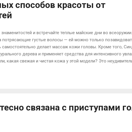
ых способов красоты от
тей
знаменитостей и встречайте теплые майские дни во всеоружии.
а потрясающие густые волосы — ей можно только позавидоват
ь самостоятельно делает массаж кожи головы. Кроме того, Си
турального дерева и применяет средства для интенсивного увла
и, какая свежая и чистая кожа у этой модели? Это неудивите
ески чистыми продуктами, занимается йогой, а для ухода за к
о дорогой синтетической косметики. Миранда признается, что 
пробуйте наносить его каждый день вместо ночного крема. Ма
твами, смягчает и увлажняет кожу. Также Миранда дважды в 
аски. Совет от Сальмы Хайек Сальме уже 46 лет, но выгл...
тесно связана с приступами г