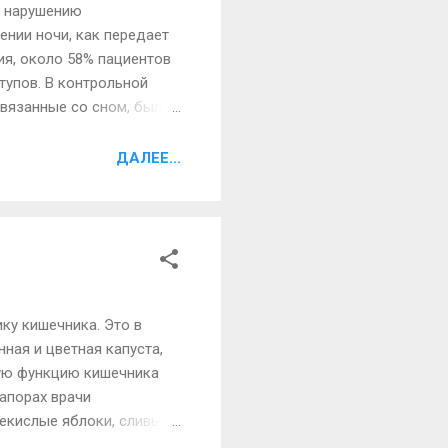
к нарушению
ении ночи, как передает
ия, около 58% пациентов
тупов. В контрольной
связанные со сном, были
 помощью сна. Команда
университете Rush,
ДАЛЕЕ...
я жалоба среди
гигиену сна, таким
.
ку кишечника. Это в
ная и цветная капуста,
ную функцию кишечника
запорах врачи
екислые яблоки, сливы.
 заправленные любым