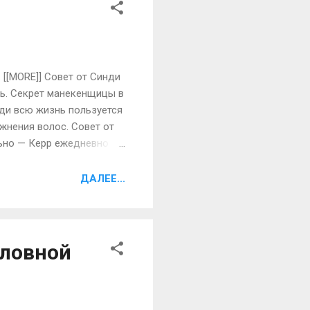
 [[MORE]] Совет от Синди
ь. Секрет манекенщицы в
нди всю жизнь пользуется
жнения волос. Совет от
льно — Керр ежедневно
ожей использует только
самое любимое у нее —
ДАЛЕЕ...
сло обладает
неделю делает
оловной