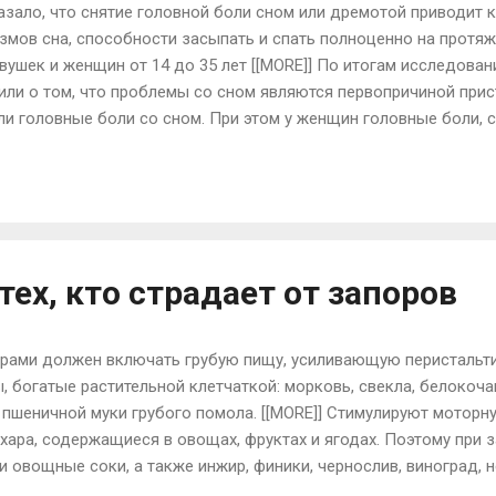
зало, что снятие головной боли сном или дремотой приводит 
змов сна, способности засыпать и спать полноценно на протяж
вушек и женщин от 14 до 35 лет [[MORE]] По итогам исследован
ли о том, что проблемы со сном являются первопричиной прис
ли головные боли со сном. При этом у женщин головные боли, 
рно 80% участниц боролись с головными болями напряжения с
а философии и доцента бихевиоризма в Медицинском центр при 
тве средства борьбы с головными болями. «Бессонница - часта
ью. В то время как дремота может уменьшить боль, но нарушит 
нницу», - сказал Онг. Головные боли, вызванные стрессами, со..
тех, кто страдает от запоров
ами должен включать грубую пищу, усиливающую перистальти
 богатые растительной клетчаткой: морковь, свекла, белокочан
и пшеничной муки грубого помола. [[MORE]] Стимулируют мотор
хара, содержащиеся в овощах, фруктах и ягодах. Поэтому при 
 овощные соки, а также инжир, финики, чернослив, виноград, н
 кишечника салаты, винегреты из свежих или вареных овощей,