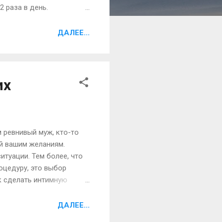
 раза в день.
сь, старайтесь заниматься
ажнения, достаточно
ДАЛЕЕ...
промывание тела белым
рств и болезнетворной
их
 ревнивый муж, кто-то
ой вашим желаниям.
итуации. Тем более, что
роцедуру, это выбор
к сделать интимную
орого каждая женщина
ругим предпочтениям.
ДАЛЕЕ...
е другое. Одним словом,