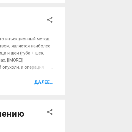
адумали делать интимную
что инъекционный метод
твом, является наиболее
а и шеи (губа + шея,
х. [[MORE]]
 опухоли, и операция
там. Для достижения
ет не решить всех
ДАЛЕЕ...
ечения. При лечении
при объединении которых
нению