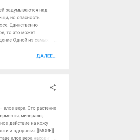
дей задумываются над
пищи, но опасность
осе. Единственно
ое, то это может
дение Одной из самых
Современные люди,
что они не сохраняют
ДАЛЕЕ...
вают свое здоровье из-
ия, которую они
льк...
– алое вера. Это растение
ерменты, минералы,
ное действие на кожу
ти и здоровья. [[MORE]]
ставе алое вера находится