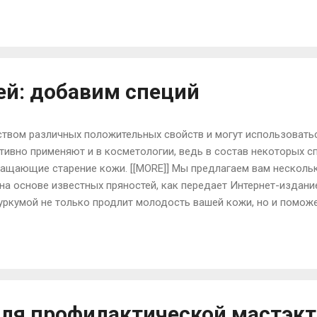
язательно включайте в район кисломолочные продукты: кефир,
й эффект дают съеденные утром натощак тертая морковь или 
ера кипятком, стакан простокваши. Хорошо действует при запо
о взять в равных пропорциях по 100 г сушеных чернослива, кура
ей: добавим специй
вом различных положительных свойств и могут использоватьс
активно применяют и в косметологии, ведь в состав некоторых 
ащающие старение кожи. [[MORE]] Мы предлагаем вам несколь
на основе известных пряностей, как передает Интернет-издан
куркумой не только продлит молодость вашей кожи, но и поможе
ротивовоспалительным качествам. Кроме того, антиоксиданты
вать антиканцерогенное воздействие, что подтверждено неко
отовления маски советует - смешайте 1 ст. ложку сухого молока
ка разведенной водой. Очистите лицо и шею от косметики и заг
же, а через 20 минут сполосните ее холодной водой. М...
для профилактической мастэк