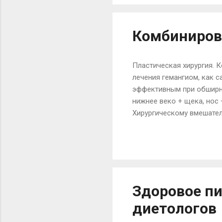
полное поле для полета 
стрижку в домашних услов
Комбиниров
Пластическая хирургия. 
лечения гемангиом, как с
эффективным при обширны
нижнее веко + щека, нос 
Хирургическому вмешател
сводится к удалению руб
полного успеха при лече
проблем. Поэтому в прак
капиллярно-кавернозных
достигается хороший лече
Здоровое п
диетологов