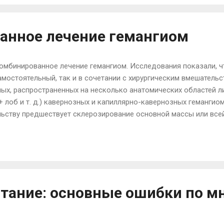
даже самой безграничной и нестандартной фантазии. Если вы з
иях, необходимо определиться с фо...
анное лечение гемангиом
Комбинированное лечение гемангиом. Исследования показали, 
амостоятельный, так и в сочетании с хирургическим вмешательс
х, распространенных на несколько анатомических областей лиц
+ лоб и т. д.) кавернозных и капиллярно-кавернозных гемангиома
ьству предшествует склерозирование основной массы или всей
цово-измененных тканей, приводящему к косметическим дефек
нии гемангиом, особенно сложной локализации, один метод мож
тической работе часто используют методы комбинированного л
 гемангиом терапию проводили двумя различными способами, 
бный результат. Каждый из этих способов в отдельности ма...
итание: основные ошибки по м