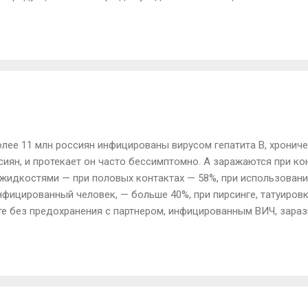
ывает мощный увлажняющий эффект. Кроме того, это вещество
туда другие полезные компоненты. • Гель из мякоти листьев от
ьных клетках водный баланс. Таким образом, кожный покров с
 красоту. • Сок растения, нанесенный на кожу, препятствует 
ствия в эпидермальный слой, а ...
олее 11 млн россиян инфицированы вирусом гепатита В, хронич
иян, и протекает он часто бессимптомно. А заражаются при ко
жидкостями — при половых контактах — 58%, при использовании
фицированный человек, — больше 40%, при пирсинге, татуировк
те без предохранения с партнером, инфицированным ВИЧ, зараз
случае с гепатитом В это практически 100%. Любой незащищенн
ибает очень быстро. Через 5 минут капля крови ВИЧ-инфициров
рязное пятно, оно не заразно. Не так с вирусом гепатита В. Он 
 Для больных гепатитом В, их родственников и друзей горячая л
лечиться, как жить рядом с больным? А кроме т...