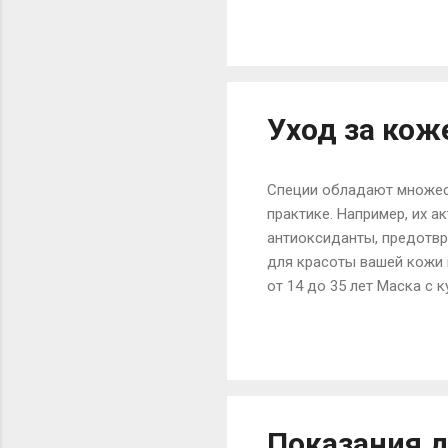
растительным маслом. Об
ацидофилин. Послабляющи
вымытые и залитые с веч
Для ее приготовления над
Уход за кож
Специи обладают множест
практике. Например, их 
антиоксиданты, предотвр
для красоты вашей кожи 
от 14 до 35 лет Маска с 
сыпью благодаря своим п
куркуме, способны оказы
исследованиями! Для приг
кашицы из куркумы, слег
распределите массу на ко
Показания 