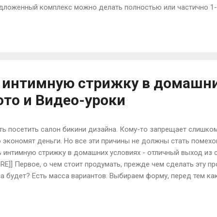
редложенный комплекс можно делать полностью или частично 1-2
-5- 7 раз) будет зависеть от самочувствия. Не перенапрягайте
Если устали, отдохните. Для тех, кому трудно выполнить все упр
орсти энергии воды, земли и солнца», растирание поясницы, «
 противоопухолевой терапии - очищение тела от избытка лека
е внимание уделите промыванию тела водо...
ь интимную стрижку в домашн
ото и Видео-уроки
ь посетить салон бикини дизайна. Кому-то запрещает слишком
о экономят деньги. Но все эти причины не должны стать помех
ь интимную стрижку в домашних условиях - отличный выход из с
ORE]] Первое, о чем стоит продумать, прежде чем сделать эту п
а будет? Есть масса вариантов. Выбираем форму, перед тем ка
ует широкое разнообразие форм и стилей стрижек, среди кот
аиболее точно будет соответствовать ее вкусам, фантазии и д
ы и виды работ, как окраска волос, пирсинг, боди-арт и много