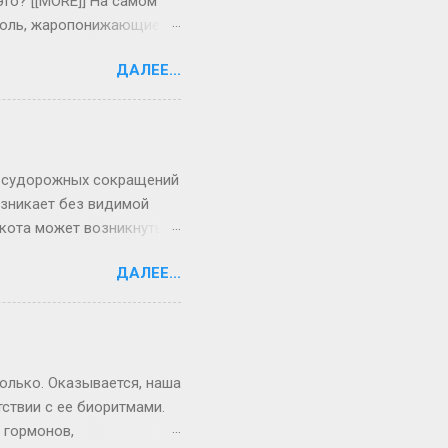
то? [[MORE]] На самом
я боль, жаропонижающие
одни сразу реагируют на
ДАЛЕЕ...
тет, могут долго болеть
тему для борьбы с
репараты, положить на
 боль. Если болен
 38 градусов. Повторно
ых судорожных сокращений
зникает без видимой
Икота может возникнуть
ьного нерва. Если икота
ДАЛЕЕ...
оким вдохом и
оды. Но икота также
в брюшной полости.
оявляется и при
опровождать
только. Оказывается, наша
о необходимо обра...
ствии с ее биоритмами.
 гормонов,