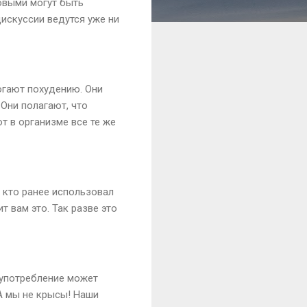
ковыми могут быть
искуссии ведутся уже ни
гают похудению. Они
 Они полагают, что
т в организме все те же
, кто ранее использовал
т вам это. Так разве это
х употребление может
 А мы не крысы! Наши