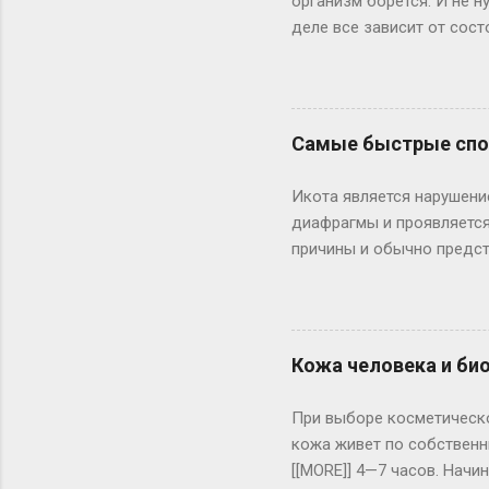
организм борется. И не 
деле все зависит от сост
средства необходимы. Пр
инфекцию резким подъемом
вообще без температуры. 
инфекцией. При температ
Самые быстрые спос
лоб (на пять-десять мину
ребенок до трех месяцев
Икота является нарушени
лекарство от температуры
диафрагмы и проявляется
причины и обычно предст
при охлаждении, при пер
возникла от воздействия
непродолжительной задер
может являться симптомо
Кожа человека и био
Иногда икота становится
некоторых заболеваниях 
При выборе косметическог
инфекционные заболевани
кожа живет по собственн
[[MORE]] 4—7 часов. Нач