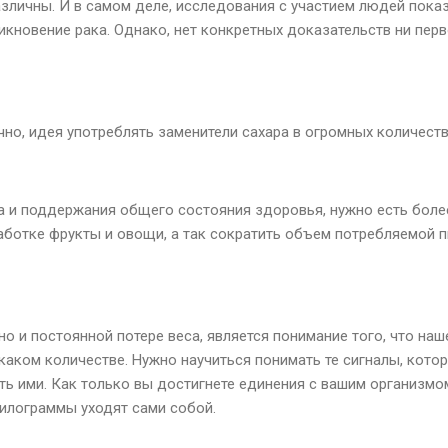
зличны. И в самом деле, исследования с участием людей показ
икновение рака. Однако, нет конкретных доказательств ни перв
чно, идея употреблять заменители сахара в огромных количеств
а и поддержания общего состояния здоровья, нужно есть боле
аботке фрукты и овощи, а так сократить объем потребляемой пи
о и постоянной потере веса, является понимание того, что наш
 каком количестве. Нужно научиться понимать те сигналы, кото
ть ими. Как только вы достигнете единения с вашим организмо
килограммы уходят сами собой.