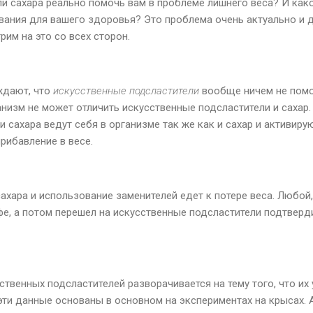
ели сахара реально помочь вам в проблеме лишнего веса? И ка
вания для вашего здоровья? Это проблема очень актуально и д
рим на это со всех сторон.
ждают, что
искусственные подсластители
вообще ничем не помо
низм не может отличить искусственные подсластители и сахар.
 сахара ведут себя в организме так же как и сахар и активирую
прибавление в весе.
сахара и использование заменителей едет к потере веса. Любой
фе, а потом перешел на искусственные подсластители подтверди
ственных подсластителей разворачивается на тему того, что и
 эти данные основаны в основном на экспериментах на крысах.