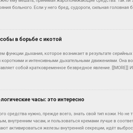
нужно ему мешать, принимая жаропонижающие средства. Так ли э
ояния больного. Если у него бред, судороги, сильная головна
ичем подъем температуры проходит у каждого индивидуально: 
 температуры, другие, у которых, как правило, низкий иммуни
И это хуже: значит, организм не “включил” свою иммунную сис
уре выше 39 градусов все же лучше выпить жаропонижающие п
обы в борьбе с икотой
т) полотенце, смоченное холодной водой – это снизит головную
, то жаропонижающие препараты надо давать, если температура
ем функции дыхания, которое возникает в результате серийн
 следует принять лишь при ново...
 короткими и интенсивными дыхательными движениями. Она во
авляет собой кратковременное безвредное явление. [[MORE]] 
еполнении желудка пищей, а также при раздражении диафрагмал
 внешних факторов, то она достаточно легко устраняется глуб
жкой дыхания. Также помогают несколько глотков холодной в
м ряда заболеваний. Например, при воспалительном процессе 
логические часы: это интересно
 продолжительной и вызывает болезненные ощущения. Икота п
головного и спинного мозга, при инфаркте миокарда, может с
о средства нужно, прежде всего, знать свой тип кожи. Но не 
я и психическое возбуждение. Если икота долго не проходит, т
ым, внутренним часам, и пользоваться кремами лучше в соответ
инают активироваться железы внутренней секреции, идёт выброс