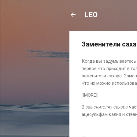
LEO
Заменители саха
Когда вы задумываетесь 
первое что приходит в го
заменители сахара. Замен
Что их можно использоват
[[MORE]]
В
заменителях сахара
час
ацесульфам калия и стеви