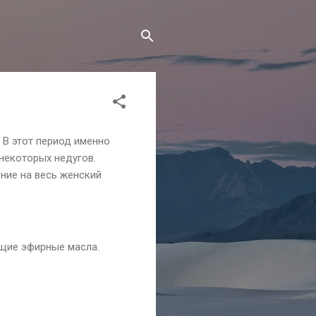
В этот период именно
некоторых недугов.
ние на весь женский
щие эфирные масла.