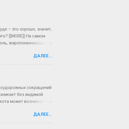
уде – это хорошо, значит,
то? [[MORE]] На самом
я боль, жаропонижающие
одни сразу реагируют на
ДАЛЕЕ...
тет, могут долго болеть
тему для борьбы с
репараты, положить на
 боль. Если болен
 38 градусов. Повторно
ых судорожных сокращений
зникает без видимой
Икота может возникнуть
ьного нерва. Если икота
ДАЛЕЕ...
оким вдохом и
оды. Но икота также