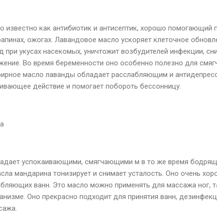
 известно как антибиотик и антисептик, хорошо помогающий 
арапинах, ожогах. Лавандовое масло ускоряет клеточное обновл
д при укусах насекомых, уничтожит возбудителей инфекции, сн
ение. Во время беременности оно особенно полезно для смягч
фирное масло лаванды обладает расслабляющим и антидепрес
ивающее действие и помогает побороть бессонницу.
а
адает успокаивающими, смягчающими м в то же время бодрящ
сла мандарина тонизирует и снимает усталость. Оно очень хо
абляющих ванн. Это масло можно применять для массажа ног, т
анизме. Оно прекрасно подходит для принятия ванн, дезинфек
сажа.