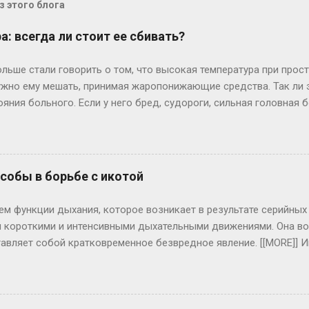
 этого блога
: всегда ли стоит ее сбивать?
льше стали говорить о том, что высокая температура при прост
нужно ему мешать, принимая жаропонижающие средства. Так ли э
ояния больного. Если у него бред, судороги, сильная головна
ичем подъем температуры проходит у каждого индивидуально: 
 температуры, другие, у которых, как правило, низкий иммуни
И это хуже: значит, организм не “включил” свою иммунную сис
уре выше 39 градусов все же лучше выпить жаропонижающие п
обы в борьбе с икотой
т) полотенце, смоченное холодной водой – это снизит головную
, то жаропонижающие препараты надо давать, если температура
ем функции дыхания, которое возникает в результате серийн
 следует принять лишь при ново...
 короткими и интенсивными дыхательными движениями. Она во
авляет собой кратковременное безвредное явление. [[MORE]] 
еполнении желудка пищей, а также при раздражении диафрагмал
 внешних факторов, то она достаточно легко устраняется глуб
жкой дыхания. Также помогают несколько глотков холодной в