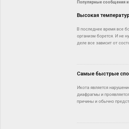
Популярные сообщения из
Высокая температура
В последнее время все бо
организм борется. И не 
деле все зависит от сост
средства необходимы. Пр
инфекцию резким подъемом
вообще без температуры. 
инфекцией. При температ
Самые быстрые спос
лоб (на пять-десять мину
ребенок до трех месяцев
Икота является нарушени
лекарство от температуры
диафрагмы и проявляется
причины и обычно предст
при охлаждении, при пер
возникла от воздействия
непродолжительной задер