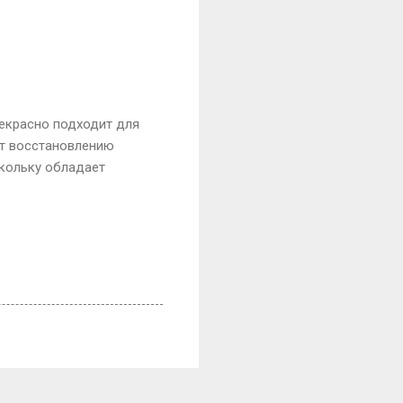
екрасно подходит для
ует восстановлению
скольку обладает