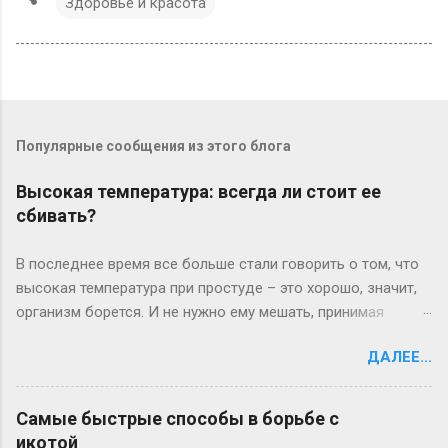
Здоровье и красота
Популярные сообщения из этого блога
Высокая температура: всегда ли стоит ее
сбивать?
В последнее время все больше стали говорить о том, что
высокая температура при простуде – это хорошо, значит,
организм борется. И не нужно ему мешать, принимая
жаропонижающие средства. Так ли это? [[MORE]] На самом
ДАЛЕЕ...
деле все зависит от состояния больного. Если у него бред,
судороги, сильная головная боль, жаропонижающие
средства необходимы. Причем подъем температуры
Самые быстрые способы в борьбе с
проходит у каждого индивидуально: одни сразу реагируют
икотой