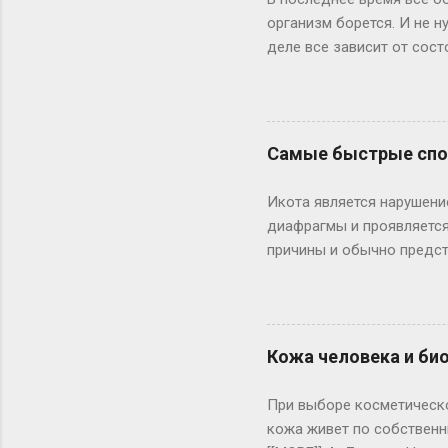
организм борется. И не 
деле все зависит от сост
средства необходимы. Пр
инфекцию резким подъемом
вообще без температуры. 
инфекцией. При температ
Самые быстрые спос
лоб (на пять-десять мину
ребенок до трех месяцев
Икота является нарушени
лекарство от температуры
диафрагмы и проявляется
причины и обычно предст
при охлаждении, при пер
возникла от воздействия
непродолжительной задер
может являться симптомо
Кожа человека и био
Иногда икота становится
некоторых заболеваниях 
При выборе косметическог
инфекционные заболевани
кожа живет по собственн