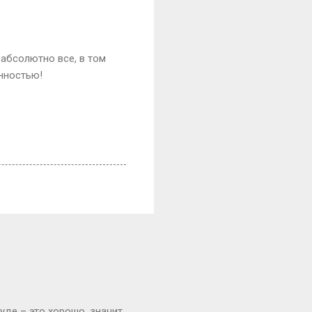
абсолютно все, в том
енностью!
уде – это хорошо, значит,