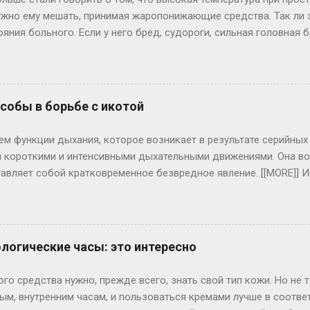
нужно ему мешать, принимая жаропонижающие средства. Так ли э
ояния больного. Если у него бред, судороги, сильная головна
ичем подъем температуры проходит у каждого индивидуально: 
 температуры, другие, у которых, как правило, низкий иммуни
И это хуже: значит, организм не “включил” свою иммунную сис
уре выше 39 градусов все же лучше выпить жаропонижающие п
обы в борьбе с икотой
т) полотенце, смоченное холодной водой – это снизит головную
, то жаропонижающие препараты надо давать, если температура
ем функции дыхания, которое возникает в результате серийн
 следует принять лишь при ново...
 короткими и интенсивными дыхательными движениями. Она во
авляет собой кратковременное безвредное явление. [[MORE]] 
еполнении желудка пищей, а также при раздражении диафрагмал
 внешних факторов, то она достаточно легко устраняется глуб
жкой дыхания. Также помогают несколько глотков холодной в
м ряда заболеваний. Например, при воспалительном процессе 
логические часы: это интересно
 продолжительной и вызывает болезненные ощущения. Икота п
головного и спинного мозга, при инфаркте миокарда, может с
о средства нужно, прежде всего, знать свой тип кожи. Но не 
я и психическое возбуждение. Если икота долго не проходит, т
ым, внутренним часам, и пользоваться кремами лучше в соответ