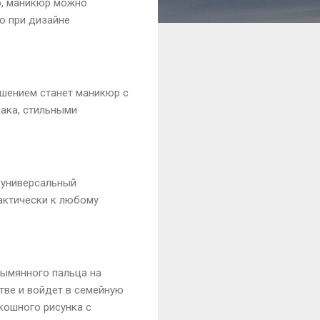
ию, маникюр можно
о при дизайне
ешением станет маникюр с
ака, стильными
 универсальный
актически к любому
зымянного пальца на
тве и войдет в семейную
кошного рисунка с