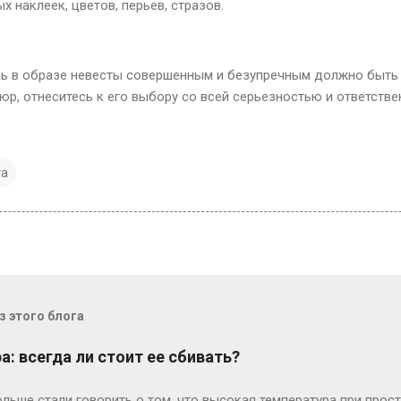
 наклеек, цветов, перьев, стразов.
ь в образе невесты совершенным и безупречным должно быть 
юр, отнеситесь к его выбору со всей серьезностью и ответств
та
 этого блога
: всегда ли стоит ее сбивать?
льше стали говорить о том, что высокая температура при прост