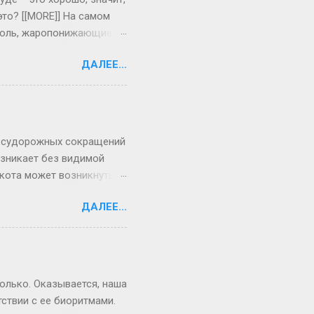
то? [[MORE]] На самом
я боль, жаропонижающие
одни сразу реагируют на
ДАЛЕЕ...
тет, могут долго болеть
тему для борьбы с
репараты, положить на
 боль. Если болен
 38 градусов. Повторно
ых судорожных сокращений
зникает без видимой
Икота может возникнуть
ьного нерва. Если икота
ДАЛЕЕ...
оким вдохом и
оды. Но икота также
в брюшной полости.
оявляется и при
опровождать
только. Оказывается, наша
о необходимо обра...
ствии с ее биоритмами.