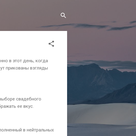
но в этот день, когда
дут прикованы взгляды
 выборе свадебного
ражать ее вкус.
полненный в нейтральных