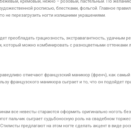
 – бежевый, кремовый, нежно – розовый, пастельный. По желан
художественной росписью, блестками, фольгой. Главное правил
то не перезагрузить ногти излишними украшениями.
удет преобладать грациозность, экстравагантность, удачным р
, который можно комбинировать с разноцветными оттенками л
раведливо отмечают французский маникюр (френч), как самый
льзу французского маникюра сыграет и то, что он подойдет пр
инам все невесты стараются оформить оригинально ноготь бе
 этот пальчик сыграет судьбоносную роль на свадебном торжес
Стилисты предлагают на этом ногте сделать акцент в виде рос