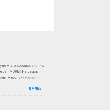
уде – это хорошо, значит,
то? [[MORE]] На самом
я боль, жаропонижающие
одни сразу реагируют на
ДАЛЕЕ...
тет, могут долго болеть
тему для борьбы с
репараты, положить на
 боль. Если болен