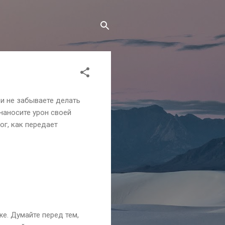
 и не забываете делать
наносите урон своей
ог, как передает
же. Думайте перед тем,