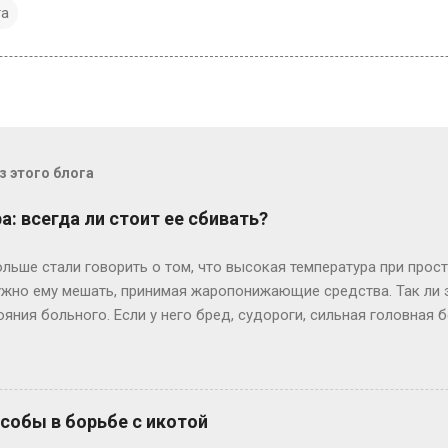
та
 этого блога
: всегда ли стоит ее сбивать?
льше стали говорить о том, что высокая температура при прост
нужно ему мешать, принимая жаропонижающие средства. Так ли э
ояния больного. Если у него бред, судороги, сильная головна
ичем подъем температуры проходит у каждого индивидуально: 
 температуры, другие, у которых, как правило, низкий иммуни
И это хуже: значит, организм не “включил” свою иммунную сис
уре выше 39 градусов все же лучше выпить жаропонижающие п
обы в борьбе с икотой
т) полотенце, смоченное холодной водой – это снизит головную