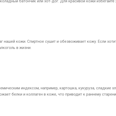
коладный батончик или хот-дог. Для красивой кожи избегайте
г нашей кожи. Спиртное сушит и обезвоживает кожу. Если хоти
алкоголь в жизни.
емическим индексом, например, картошка, кукуруза, сладкие х
тожает белки и коллаген в коже, что приводит к раннему старе