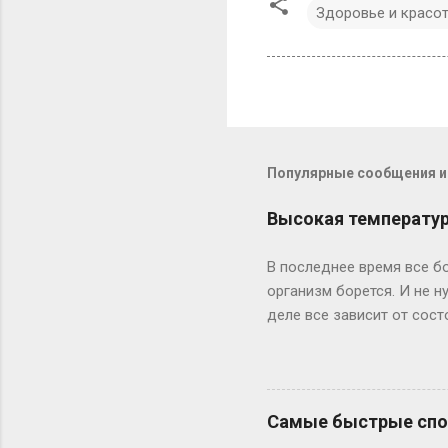
Здоровье и красо
Популярные сообщения из
Высокая температура
В последнее время все бо
организм борется. И не 
деле все зависит от сост
средства необходимы. Пр
инфекцию резким подъемом
вообще без температуры. 
инфекцией. При температ
Самые быстрые спос
лоб (на пять-десять мину