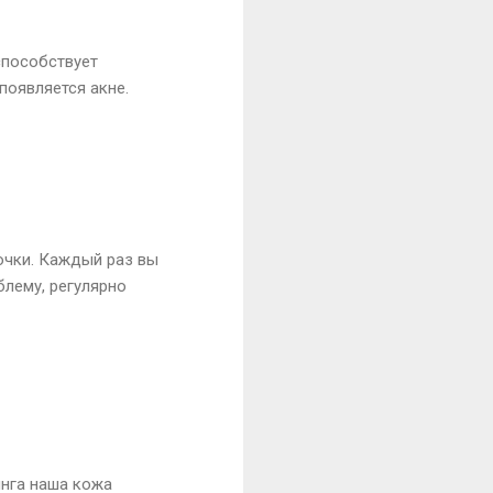
способствует
появляется акне.
 очки. Каждый раз вы
блему, регулярно
инга наша кожа