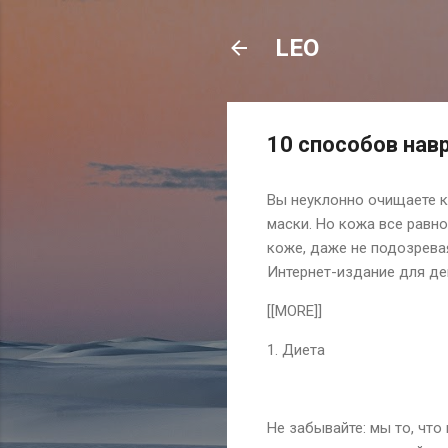
LEO
10 способов нав
Вы неуклонно очищаете к
маски. Но кожа все равно
коже, даже не подозревая
Интернет-издание для де
[[MORE]]
1. Диета
Не забывайте: мы то, что