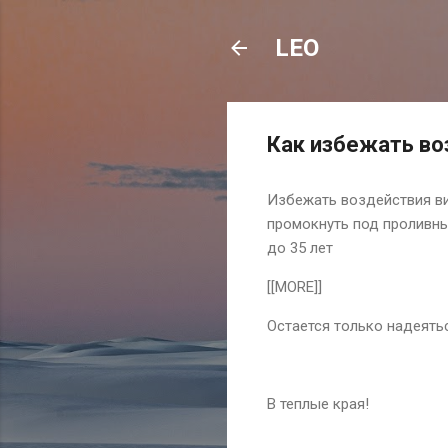
LEO
Как избежать во
Избежать воздействия вир
промокнуть под проливны
до 35 лет
[[MORE]]
Остается только надеять
В теплые края!