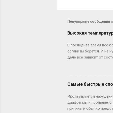
Популярные сообщения из
Высокая температура
В последнее время все бо
организм борется. И не 
деле все зависит от сост
средства необходимы. Пр
инфекцию резким подъемом
вообще без температуры. 
инфекцией. При температ
Самые быстрые спос
лоб (на пять-десять мину
ребенок до трех месяцев
Икота является нарушени
лекарство от температуры
диафрагмы и проявляется
причины и обычно предст