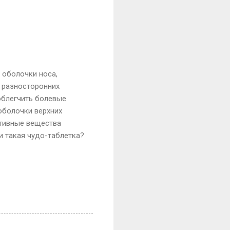
 оболочки носа,
 разносторонних
облегчить болевые
оболочки верхних
ктивные вещества
и такая чудо-таблетка?