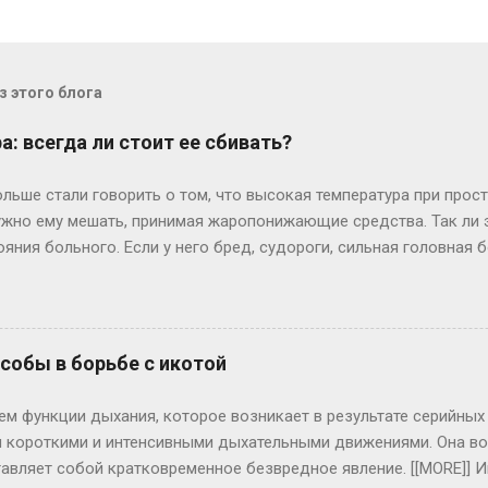
 этого блога
: всегда ли стоит ее сбивать?
льше стали говорить о том, что высокая температура при прост
нужно ему мешать, принимая жаропонижающие средства. Так ли э
ояния больного. Если у него бред, судороги, сильная головна
ичем подъем температуры проходит у каждого индивидуально: 
 температуры, другие, у которых, как правило, низкий иммуни
И это хуже: значит, организм не “включил” свою иммунную сис
уре выше 39 градусов все же лучше выпить жаропонижающие п
обы в борьбе с икотой
т) полотенце, смоченное холодной водой – это снизит головную
, то жаропонижающие препараты надо давать, если температура
ем функции дыхания, которое возникает в результате серийн
 следует принять лишь при ново...
 короткими и интенсивными дыхательными движениями. Она во
авляет собой кратковременное безвредное явление. [[MORE]] 