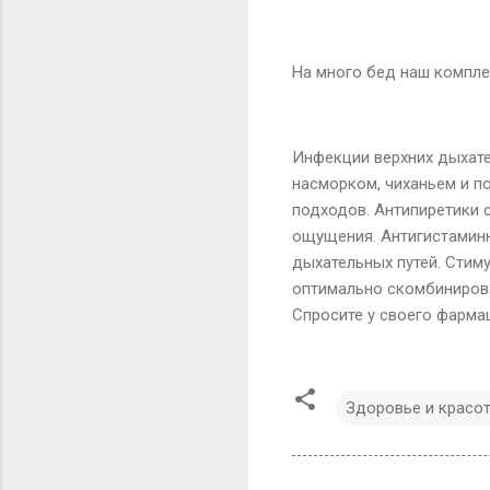
На много бед наш компле
Инфекции верхних дыхате
насморком, чиханьем и п
подходов. Антипиретики 
ощущения. Антигистамин
дыхательных путей. Стим
оптимально скомбинирова
Спросите у своего фарма
Здоровье и красо