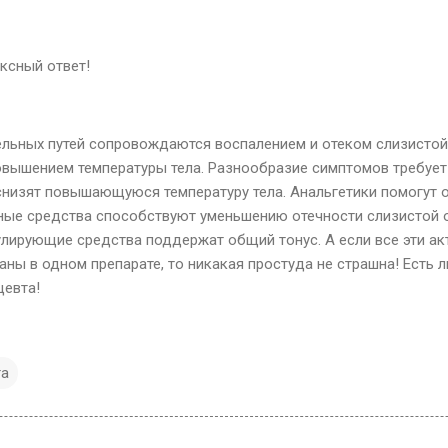
ксный ответ!
льных путей сопровождаются воспалением и отеком слизистой
овышением температуры тела. Разнообразие симптомов требует
снизят повышающуюся температуру тела. Анальгетики помогут 
ные средства способствуют уменьшению отечности слизистой 
улирующие средства поддержат общий тонус. А если все эти а
ны в одном препарате, то никакая простуда не страшна! Есть л
цевта!
та