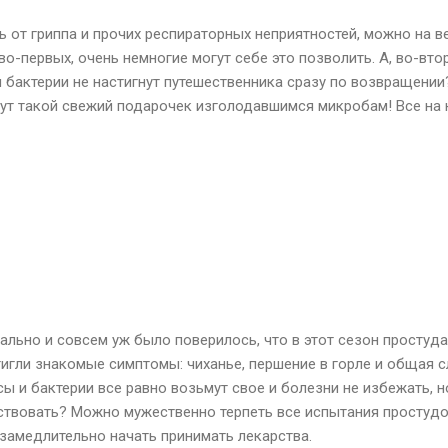
ь от гриппа и прочих респираторных неприятностей, можно на в
 во-первых, очень немногие могут себе это позволить. А, во-втор
 бактерии не настигнут путешественника сразу по возвращении
 тут такой свежий подарочек изголодавшимся микробам! Все на 
льно и совсем уж было поверилось, что в этот сезон простуда
игли знакомые симптомы: чиханье, першение в горле и общая с
сы и бактерии все равно возьмут свое и болезни не избежать, н
вствовать? Можно мужественно терпеть все испытания простудо
езамедлительно начать принимать лекарства.