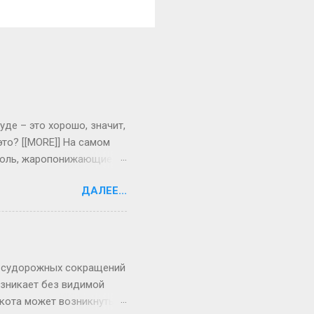
уде – это хорошо, значит,
то? [[MORE]] На самом
я боль, жаропонижающие
одни сразу реагируют на
ДАЛЕЕ...
тет, могут долго болеть
тему для борьбы с
репараты, положить на
 боль. Если болен
 38 градусов. Повторно
ых судорожных сокращений
зникает без видимой
Икота может возникнуть