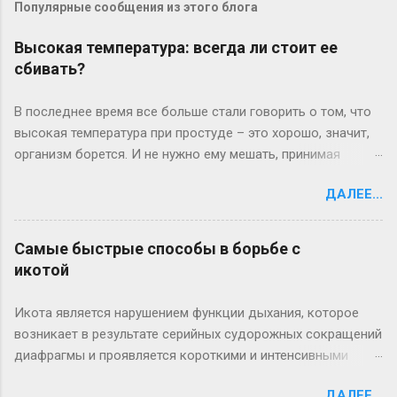
Популярные сообщения из этого блога
Высокая температура: всегда ли стоит ее
сбивать?
В последнее время все больше стали говорить о том, что
высокая температура при простуде – это хорошо, значит,
организм борется. И не нужно ему мешать, принимая
жаропонижающие средства. Так ли это? [[MORE]] На самом
ДАЛЕЕ...
деле все зависит от состояния больного. Если у него бред,
судороги, сильная головная боль, жаропонижающие
средства необходимы. Причем подъем температуры
Самые быстрые способы в борьбе с
проходит у каждого индивидуально: одни сразу реагируют
икотой
на инфекцию резким подъемом температуры, другие, у
которых, как правило, низкий иммунитет, могут долго
Икота является нарушением функции дыхания, которое
болеть вообще без температуры. И это хуже: значит,
возникает в результате серийных судорожных сокращений
организм не “включил” свою иммунную систему для
диафрагмы и проявляется короткими и интенсивными
борьбы с инфекцией. При температуре выше 39 градусов
дыхательными движениями. Она возникает без видимой
все же лучше выпить жаропонижающие препараты,
ДАЛЕЕ...